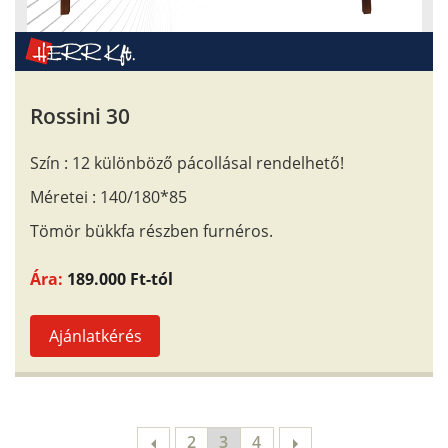
Rossini 30
Szín : 12 különböző pácollásal rendelhető!
Méretei : 140/180*85
Tömör bükkfa részben furnéros.
Ára:
189.000 Ft-tól
Ajánlatkérés
2
3
4