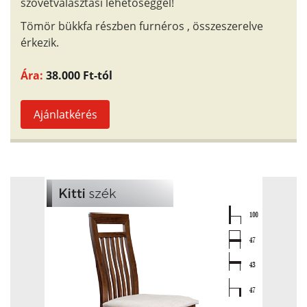
szövetválasztási lehetőséggel!
Tömör bükkfa részben furnéros , összeszerelve
érkezik.
Ára:
38.000 Ft-tól
Ajánlatkérés