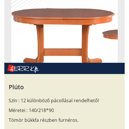
Plúto
Szín : 12 különböző pácollásal rendelhető!
Méretei : 140/218*90
Tömör bükkfa részben furnéros.