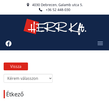
4030 Debrecen, Galamb utca 5.
+36 52 448-030
Toggl
navig
Vissza
Étkező