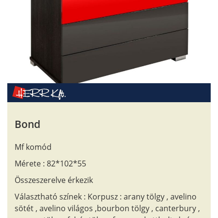
Bond
Mf komód
Mérete : 82*102*55
Összeszerelve érkezik
Választható színek : Korpusz : arany tölgy , avelino
sötét , avelino világos ,bourbon tölgy , canterbury ,