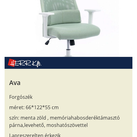
Ava
Forgószék
méret: 66*122*55 cm
szín: menta zöld , memóriahabosderéktámasztó
párna,levehető, moshatószövettel
Lapreszerelten érkezik