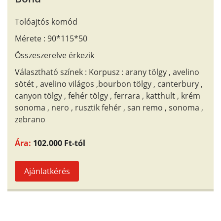
Tolóajtós komód
Mérete : 90*115*50
Összeszerelve érkezik
Választható színek : Korpusz : arany tölgy , avelino
sötét , avelino világos ,bourbon tölgy , canterbury ,
canyon tölgy , fehér tölgy , ferrara , katthult , krém
sonoma , nero , rusztik fehér , san remo , sonoma ,
zebrano
Ára:
102.000 Ft-tól
Ajánlatkérés