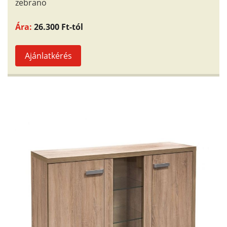
zebrano
Ára:
26.300 Ft-tól
Ajánlatkérés