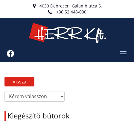
4030 Debrecen, Galamb utca 5.
+36 52 448-030
Toggl
navig
Vissza
Kiegészítő bútorok