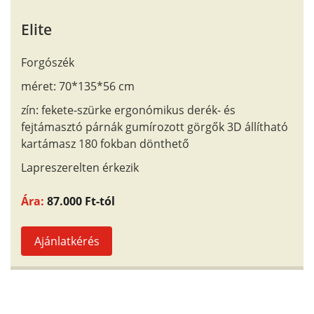
Elite
Forgószék
méret: 70*135*56 cm
zín: fekete-szürke ergonómikus derék- és
fejtámasztó párnák gumírozott görgők 3D állítható
kartámasz 180 fokban dönthető
Lapreszerelten érkezik
Ára:
87.000 Ft-tól
Ajánlatkérés