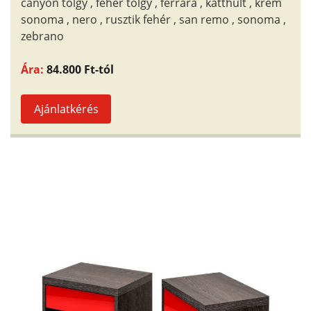
canyon tölgy , fehér tölgy , ferrara , katthult , krém
sonoma , nero , rusztik fehér , san remo , sonoma ,
zebrano
Ára:
84.800 Ft-tól
Ajánlatkérés