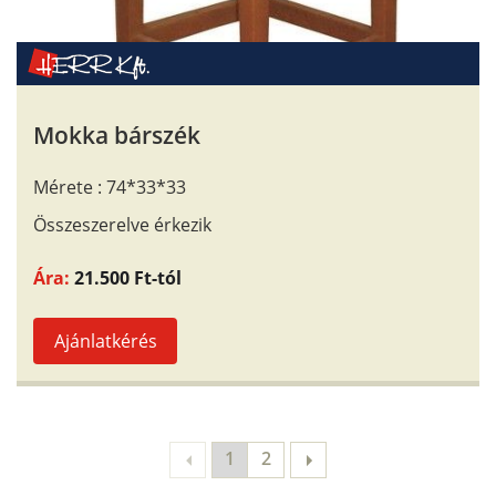
Mokka bárszék
Mérete : 74*33*33
Összeszerelve érkezik
Ára:
21.500 Ft-tól
Ajánlatkérés
1
2