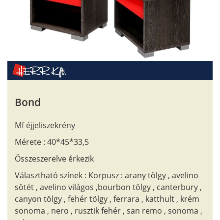
Bond
Mf éjjeliszekrény
Mérete : 40*45*33,5
Összeszerelve érkezik
Választható színek : Korpusz : arany tölgy , avelino
sötét , avelino világos ,bourbon tölgy , canterbury ,
canyon tölgy , fehér tölgy , ferrara , katthult , krém
sonoma , nero , rusztik fehér , san remo , sonoma ,