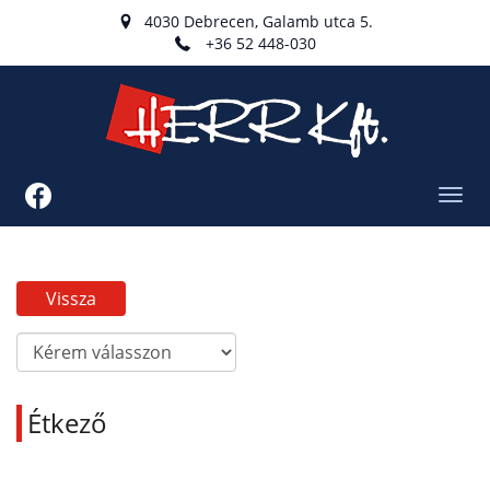
4030 Debrecen, Galamb utca 5.
+36 52 448-030
Toggl
navig
Vissza
Étkező