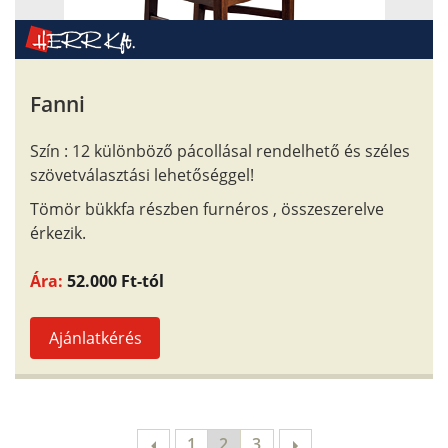
Fanni
Szín : 12 különböző pácollásal rendelhető és széles
szövetválasztási lehetőséggel!
Tömör bükkfa részben furnéros , összeszerelve
érkezik.
Ára:
52.000 Ft-tól
Ajánlatkérés
1
2
3