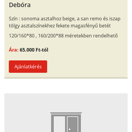
Debóra
Szín : sonoma asztalhoz beige, a san remo és iszap
tölgy asztalszínekhez fekete magasfényű betét
120/160*80 , 160/200*88 méretekben rendelhető
Ára:
65.000 Ft-tól
Ajánlatkérés