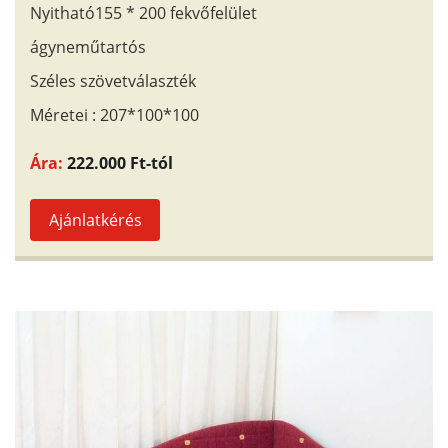
Nyitható155 * 200 fekvőfelület
ágyneműtartós
Széles szövetválaszték
Méretei : 207*100*100
Ára:
222.000 Ft-tól
Ajánlatkérés