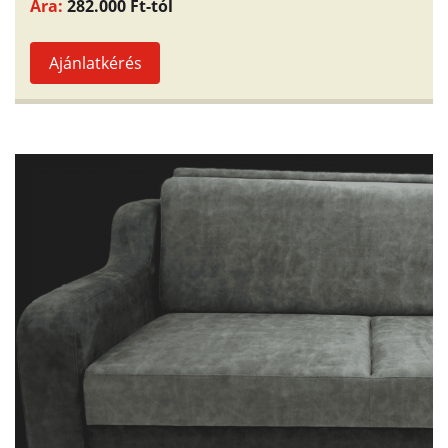
Ára:
282.000 Ft-tól
Ajánlatkérés