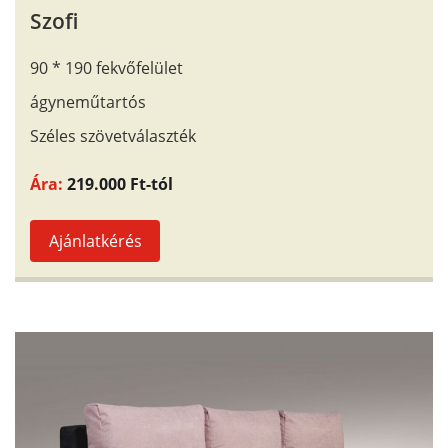
Szofi
90 * 190 fekvőfelület
ágyneműtartós
Széles szövetválaszték
Ára:
219.000 Ft-tól
Ajánlatkérés