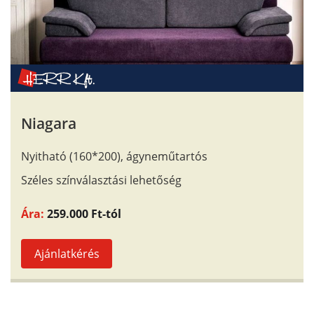
Niagara
Nyitható (160*200), ágyneműtartós
Széles színválasztási lehetőség
Ára:
259.000 Ft-tól
Ajánlatkérés