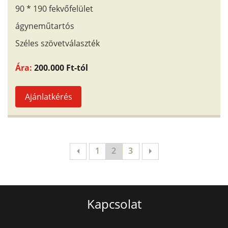
90 * 190 fekvőfelület
ágyneműtartós
Széles szövetválaszték
Ára:
200.000 Ft-tól
Ajánlatkérés
1
2
3
Kapcsolat