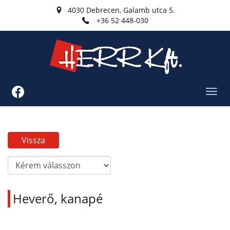
4030 Debrecen, Galamb utca 5.
+36 52 448-030
Toggl
navig
Vissza
Heverő, kanapé