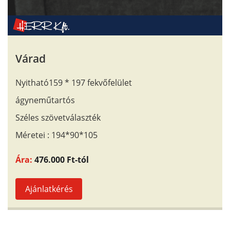
Várad
Nyitható159 * 197 fekvőfelület
ágyneműtartós
Széles szövetválaszték
Méretei : 194*90*105
Ára:
476.000 Ft-tól
Ajánlatkérés