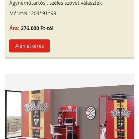
Ágyneműtartós , széles szövet választék
Méretei : 204*91*99
Ára:
276.000 Ft-tól
Ajánlatkérés