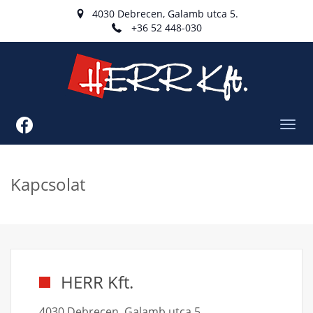
4030 Debrecen, Galamb utca 5.
+36 52 448-030
Toggl
navig
Kapcsolat
HERR Kft.
4030 Debrecen, Galamb utca 5.