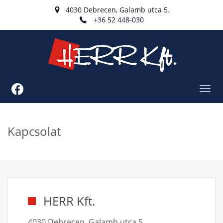
4030 Debrecen, Galamb utca 5.
+36 52 448-030
Toggl
navig
Kapcsolat
HERR Kft.
4030 Debrecen, Galamb utca 5.