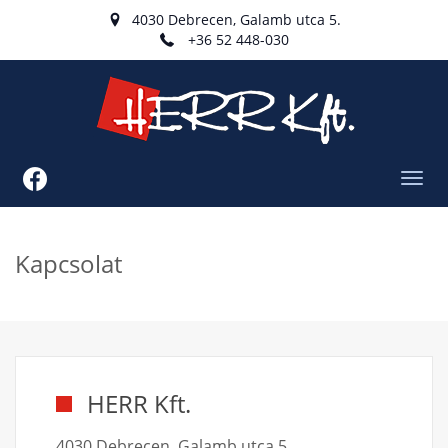
4030 Debrecen, Galamb utca 5.
+36 52 448-030
Toggl
navig
Kapcsolat
HERR Kft.
4030 Debrecen, Galamb utca 5.