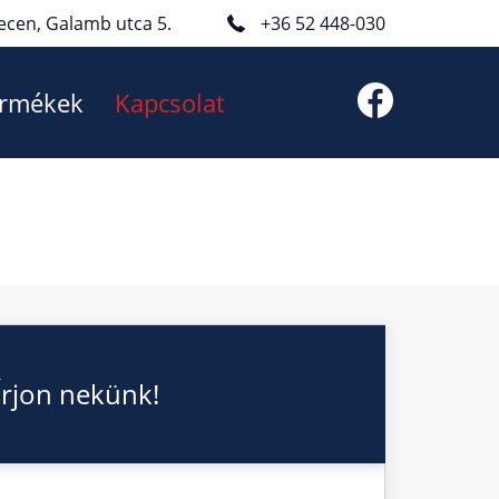
ecen, Galamb utca 5.
+36 52 448-030
rmékek
Kapcsolat
Írjon nekünk!