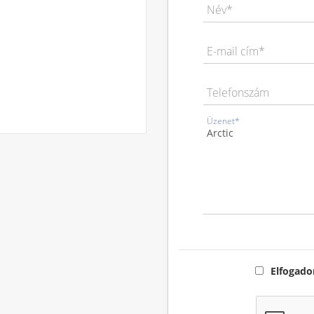
Név*
E-mail cím*
Telefonszám
Üzenet*
Elfogad