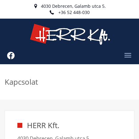
4030 Debrecen, Galamb utca 5.
+36 52 448-030
Toggl
navig
Kapcsolat
HERR Kft.
4030 Debrecen, Galamb utca 5.