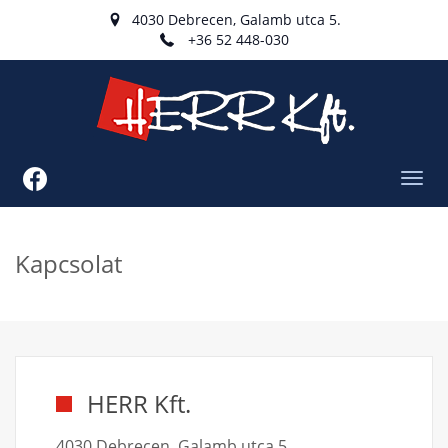
4030 Debrecen, Galamb utca 5.
+36 52 448-030
Toggl
navig
Kapcsolat
HERR Kft.
4030 Debrecen, Galamb utca 5.